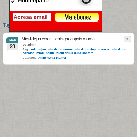
Tags › mic dejun corect
Micul dejun corect pentru proaspata mama
MAR
de admin
28
Tags:
mic dejun
,
mic dejun corect
,
mic dejun dupa nastere
,
mic dejun
sanatos
,
micul dejun
,
micul dejun dupa nastere
Categorie:
Alimentatia mamei