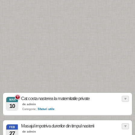
1
Cat costa nasterea la maternitatile private
MAR
de admin
10
Categorie:
Sfaturi utile
Masajul impotriva durerilor din timpul nasterii
FEB
de admin
27