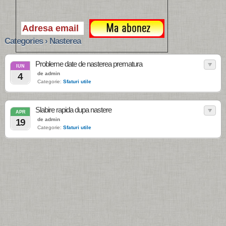
Categories › Nasterea
Probleme date de nasterea prematura
IUN
de admin
4
Categorie:
Sfaturi utile
Slabire rapida dupa nastere
APR
de admin
19
Categorie:
Sfaturi utile