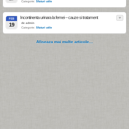
Categorie:
Sfaturi utile
Incontinenta urinara la femei – cauze si tratament
FEB
de admin
19
Categorie:
Sfaturi utile
Afiseaza mai multe articole…