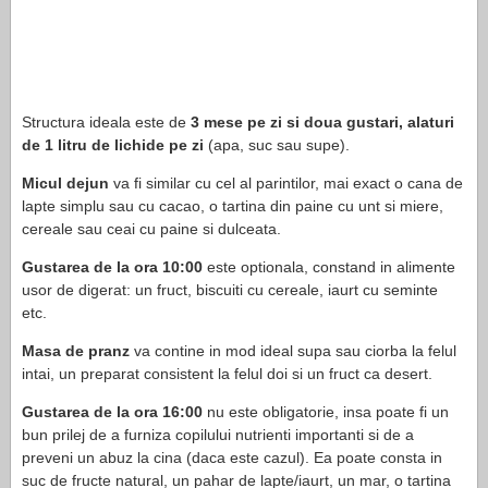
Structura ideala este de
3 mese pe zi si doua gustari, alaturi
de 1 litru de lichide pe zi
(apa, suc sau supe).
Micul dejun
va fi similar cu cel al parintilor, mai exact o cana de
lapte simplu sau cu cacao, o tartina din paine cu unt si miere,
cereale sau ceai cu paine si dulceata.
Gustarea de la ora 10:00
este optionala, constand in alimente
usor de digerat: un fruct, biscuiti cu cereale, iaurt cu seminte
etc.
Masa de pranz
va contine in mod ideal supa sau ciorba la felul
intai, un preparat consistent la felul doi si un fruct ca desert.
Gustarea de la ora 16:00
nu este obligatorie, insa poate fi un
bun prilej de a furniza copilului nutrienti importanti si de a
preveni un abuz la cina (daca este cazul). Ea poate consta in
suc de fructe natural, un pahar de lapte/iaurt, un mar, o tartina