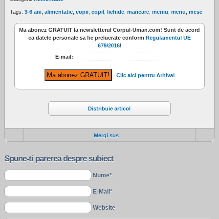
Tags:
3-6 ani
,
alimentatie
,
copii
,
copil
,
lichide
,
mancare
,
meniu
,
menu
,
mese
Ma abonez
GRATUIT
la newsletterul
Corpul-Uman.com
! Sunt de acord
ca datele personale sa fie prelucrate conform
Regulamentul UE
679/2016
!
E-mail:
Clic aici pentru Arhiva!
Distribuie articol
Mergi sus
Spune-ti parerea despre subiect
Nume*
E-Mail*
Website