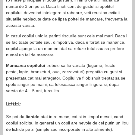
(3 mese principale si doua gustari), in timp ce altii mananca
numai de 3 ori pe zi. Daca tineti cont de gustul si apetitul
copilului, dovedind intelegere si rabdare, veti reusi sa evitati
situatiile neplacute date de lipsa poftei de mancare, frecventa la
aceasta varsta.
In cazul copilul unic la parinti riscurile sunt cele mai mari. Daca i
se fac toate poftele sau, dimpotriva, daca e fortat sa manance,
copilul ajunge la un moment dat sa refuze totul sau sa prefere
numai un fel de mancare.
Mancarea copilului
trebuie sa fie variata (legume, fructe,
peste, lapte, branzeturi, oua, zarzavaturi) pregatita cu gust si
prezentata cat mai atragator. Copilul va fi obisnuit treptat sa se
spele singur pe maini, sa foloseasca singur lingura si, dupa
varsta de 4 – 5 ani, furculita.
Lichidele
Se pot da
lichide
atat intre mese, cat si in timpul mesei, cand
copilul solicita. In general un copil are nevoie de cel putin un litru
de lichide pe zi (simple sau incorporate in alte alimente).