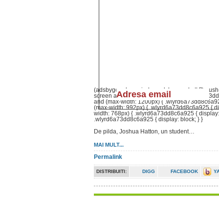
(adsbygoogle = window.adsbygoogle || []).push
screen and (min-width: 1201px) { .wlyrd6a73dd
and (max-width: 1200px) { .wlyrd6a73dd8c6a925
(max-width: 992px) { .wlyrd6a73dd8c6a925 { di
width: 768px) { .wlyrd6a73dd8c6a925 { display:
.wlyrd6a73dd8c6a925 { display: block; } }
De pilda, Joshua Hatton, un student…
MAI MULT...
Permalink
DISTRIBUITI:
DIGG
FACEBOOK
Y