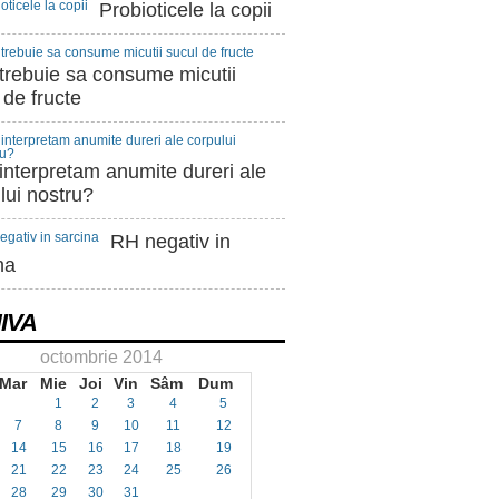
Probioticele la copii
rebuie sa consume micutii
 de fructe
nterpretam anumite dureri ale
lui nostru?
RH negativ in
na
IVA
octombrie 2014
Mar
Mie
Joi
Vin
Sâm
Dum
1
2
3
4
5
7
8
9
10
11
12
14
15
16
17
18
19
21
22
23
24
25
26
28
29
30
31