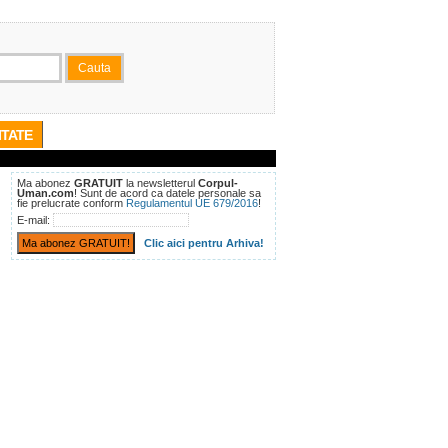
TATE
Ma abonez
GRATUIT
la newsletterul
Corpul-
Uman.com
! Sunt de acord ca datele personale sa
fie prelucrate conform
Regulamentul UE 679/2016
!
E-mail:
Clic aici pentru Arhiva!