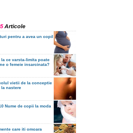
5
Articole
turi pentru a avea un copil
la ce varsta-limita poate
ne o femeie insarcinata?
olul vietii de la conceptie
 la nastere
10 Nume de copii la moda
mente care iti omoara