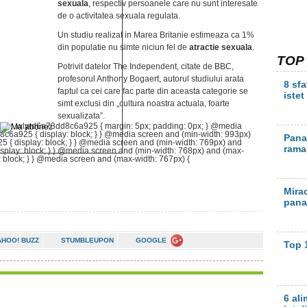
sexuala
, respectiv persoanele care nu sunt interesate
de o activitatea sexuala regulata.
Un studiu realizat in Marea Britanie estimeaza ca 1%
din populatie nu simte niciun fel de
atractie sexuala
.
TOP
Potrivit datelor The Independent, citate de BBC,
profesorul Anthony Bogaert, autorul studiului arata
8 sfa
faptul ca cei care fac parte din aceasta categorie se
istet
simt exclusi din „cultura noastra actuala, foarte
sexualizata”.
({}); .wlyrd6a73dd8c6a925 { margin: 5px; padding: 0px; } @media
8c6a925 { display: block; } } @media screen and (min-width: 993px)
Pana 
 { display: block; } } @media screen and (min-width: 769px) and
rama
splay: block; } } @media screen and (min-width: 768px) and (max-
 block; } } @media screen and (max-width: 767px) {
Mirac
pana
AHOO! BUZZ
STUMBLEUPON
GOOGLE
Top 
6 ali