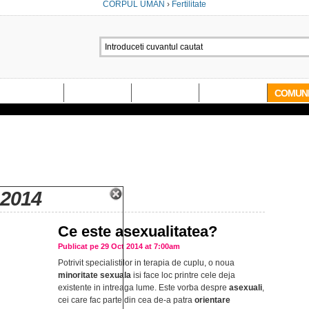
CORPUL UMAN
›
Fertilitate
RE BEBELUSI
COPII 1-3 ANI
COPII 3-6 ANI
FERTILITATE
COMUNI
2014
Ce este asexualitatea?
Publicat pe 29 Oct 2014 at 7:00am
Potrivit specialistilor in terapia de cuplu, o noua
minoritate sexuala
isi face loc printre cele deja
existente in intreaga lume. Este vorba despre
asexuali
,
cei care fac parte din cea de-a patra
orientare