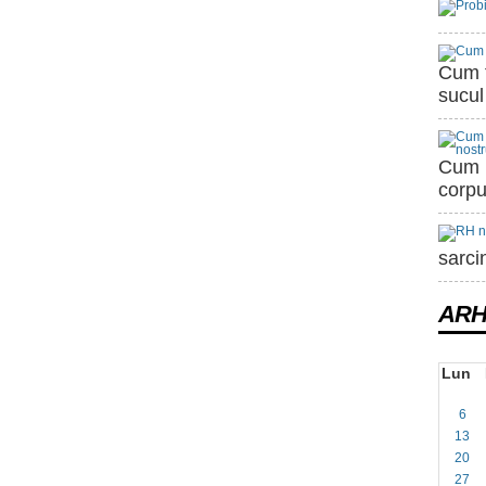
Cum t
sucul
Cum i
corpu
sarci
ARH
Lun
6
13
20
27