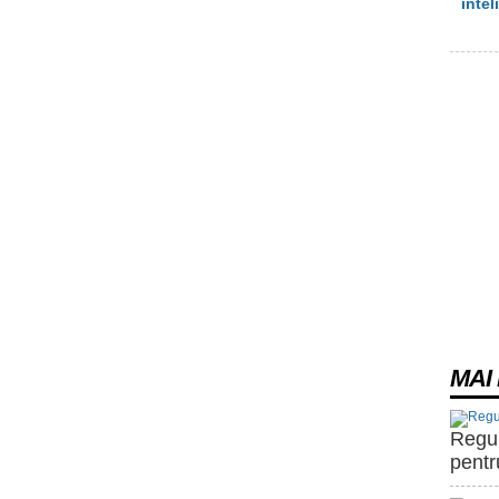
intel
MAI 
Regul
pentr