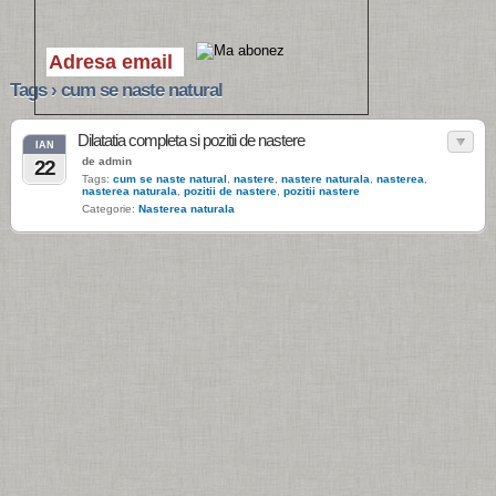
Tags › cum se naste natural
Dilatatia completa si pozitii de nastere
IAN
de admin
22
Tags:
cum se naste natural
,
nastere
,
nastere naturala
,
nasterea
,
nasterea naturala
,
pozitii de nastere
,
pozitii nastere
Categorie:
Nasterea naturala