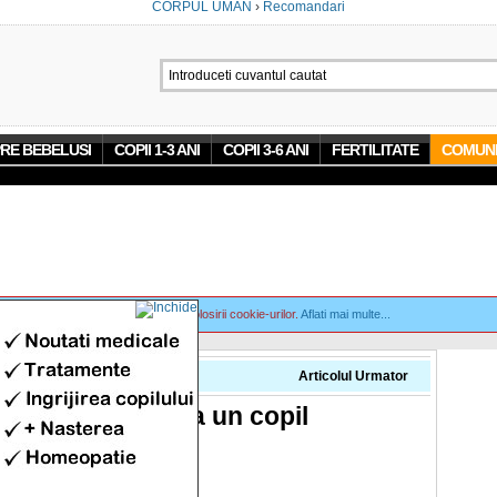
CORPUL UMAN
›
Recomandari
RE BEBELUSI
COPII 1-3 ANI
COPII 3-6 ANI
FERTILITATE
COMUNI
 site, va exprimati acordul asupra folosirii cookie-urilor.
Aflati mai multe...
Precedent
Articolul Urmator
 pentru a nu avea un copil
t
0 Comments