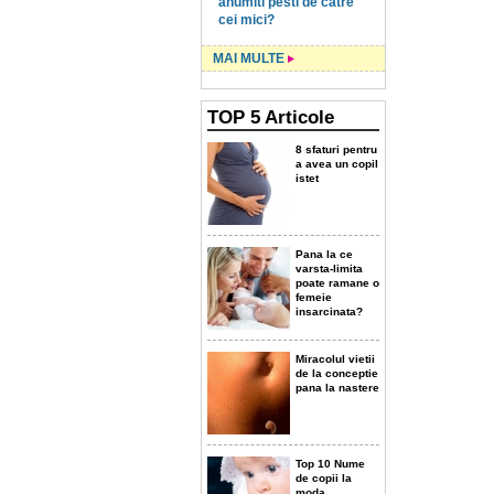
anumiti pesti de catre
cei mici?
MAI MULTE
TOP
5
Articole
8 sfaturi pentru
a avea un copil
istet
Pana la ce
varsta-limita
poate ramane o
femeie
insarcinata?
Miracolul vietii
de la conceptie
pana la nastere
Top 10 Nume
de copii la
moda