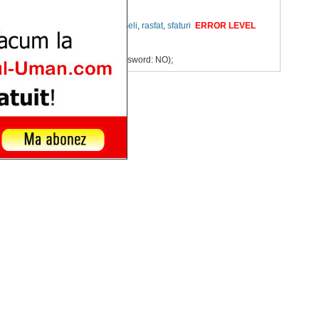
 fac
,
ce sa faci
,
copil rasfatat
,
greseli
,
rasfat
,
sfaturi
ERROR LEVEL
045:
for user ''@'localhost' (using password: NO);