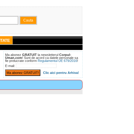
TATE
Ma abonez
GRATUIT
la newsletterul
Corpul-
Uman.com
! Sunt de acord ca datele personale sa
fie prelucrate conform
Regulamentul UE 679/2016
!
E-mail:
Clic aici pentru Arhiva!