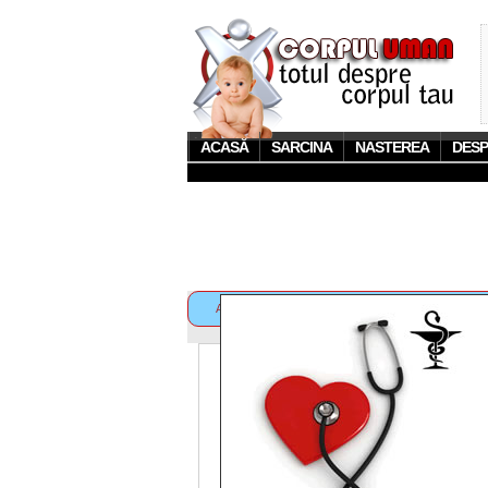
ACASĂ
SARCINA
NASTEREA
DESP
Acest site foloseste cookies. Prin navigarea pe acest
LINK-URI SPONSORIZATE
Articolul 
Sfaturi
rasfata