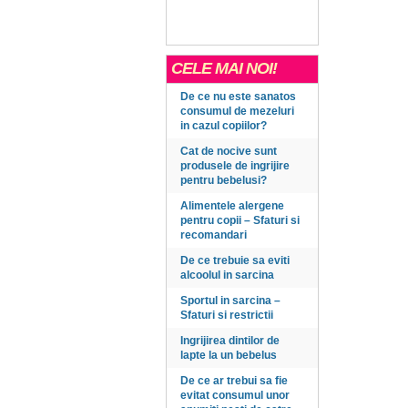
CELE MAI NOI!
De ce nu este sanatos
consumul de mezeluri
in cazul copiilor?
Cat de nocive sunt
produsele de ingrijire
pentru bebelusi?
Alimentele alergene
pentru copii – Sfaturi si
recomandari
De ce trebuie sa eviti
alcoolul in sarcina
Sportul in sarcina –
Sfaturi si restrictii
Ingrijirea dintilor de
lapte la un bebelus
De ce ar trebui sa fie
evitat consumul unor