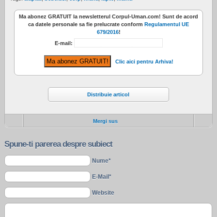
Ma abonez
GRATUIT
la newsletterul
Corpul-Uman.com
! Sunt de acord
ca datele personale sa fie prelucrate conform
Regulamentul UE
679/2016
!
E-mail:
Clic aici pentru Arhiva!
Distribuie articol
Mergi sus
Spune-ti parerea despre subiect
Nume*
E-Mail*
Website