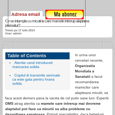
Ce se intampla cu micutii la care mamele intrerup alaptarea
prematur?
Trimis pe 17 iulie 2014
User: admin
In urma unor
Table of Contents
cercetari recente,
Atentie cand introduceti
Organizatia
mancarea solida
Mondiala a
Copilul iti transmite semnale
Sanatatii
a facut
ca este gata pentru hrana
recomandarea
solida
mamicilor care
alapteaza micutii, sa
faca acest demers pana la varsta de cel putin sase luni. Expertii
OMS
atrag atentia ca
mamele care intrerup mai devreme
alaptatul pot face ca micutii sa aiba probleme cu
dezvoltarea sanatoasa
. Potrivit specialistilor, daca bebelusii