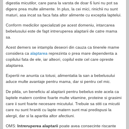
digestia micutilor, care pana la varsta de doar 6 luni nu pot sa
digere prea multe alimente. In plus, la cei mici, rinichii nu sunt
maturi, asa incat sa faca fata altor alimente cu exceptia laptelui.
Conform medicilor specializati pe acest domeniu, intarcarea
bebelusului este de fapt intreruperea alaptarii de catre mama
sa.
Acest demers se intampla deseori din cauza ca tinerele mame
considera ca
alaptarea
reprezinta o prea mare dependenta a
copilului fata de ele, iar alteori, copilul este cel care opreste
alaptarea.
Expertii ne anunta ca totusi, alimentatia la san a bebelusului
aduce multe avantaje pentru mama, dar si pentru cel mic.
De pilda, un beneficiu al alaptarii pentru bebelus este acela ca
laptele matern contine foarte multe vitamine, proteine si grasimi
care ii sunt foarte necesare micutului. Trebuie sa stiti ca micutii
care nu sunt hraniti cu lapte matern sunt mai predispusi la
alergii, dar si la aparitia altor afectiuni.
OMS:
Intreruperea alaptarii
poate avea consecinte riscante