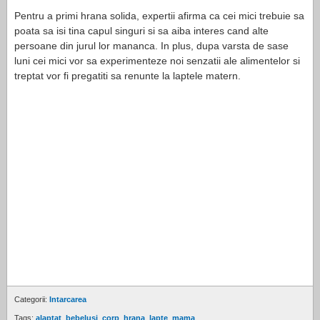
Pentru a primi hrana solida, expertii afirma ca cei mici trebuie sa
poata sa isi tina capul singuri si sa aiba interes cand alte
persoane din jurul lor mananca. In plus, dupa varsta de sase
luni cei mici vor sa experimenteze noi senzatii ale alimentelor si
treptat vor fi pregatiti sa renunte la laptele matern.
Categorii:
Intarcarea
Tags:
alaptat
,
bebelusi
,
corp
,
hrana
,
lapte
,
mama