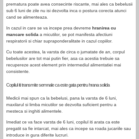
prematura poate avea consecinte riscante, mai ales ca bebelusii
sub 6 luni de zile nu isi dezvolta inca o postura corecta atunci
cand se alimenteaza.
In cazul in care se va incepe prea devreme
hranirea cu
mancare solida
a micutilor, se pot manifesta afectiuni
respiratorii si chiar supraponderalitate in cazul copiilor.
Cu toate acestea, la varsta de circa o jumatate de an, corpul
bebelusilor are tot mai putin fier, asa ca acestia trebuie sa
recupereze acest element prin intermediul alimentatiei mai
consistente.
Copilul iti transmite semnale ca este gata pentru hrana solida
Medicii mai spun ca la bebelusi, pana la varsta de 6 luni,
maxilarul si limba micutilor se dezvolta suficient pentru a
mesteca si inghiti alimentele.
Imediat ce va face varsta de 6 luni, copilul iti arata ca este
pregatit sa fie intarcat, mai ales ca incepe sa roada jucariile sau
introduce in gura diferite lucruri.