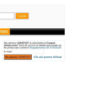
TATE
Ma abonez
GRATUIT
la newsletterul
Corpul-
Uman.com
! Sunt de acord ca datele personale sa
fie prelucrate conform
Regulamentul UE 679/2016
!
E-mail:
Clic aici pentru Arhiva!