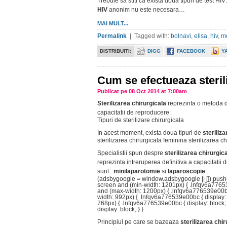
Trebuie sa stiti ca exista doua tipuri de test H
HIV
anonim nu este necesara…
MAI MULT...
Permalink
| Tagged with:
bolnavi
,
elisa
,
hiv
,
me
DISTRIBUITI:
DIGG
FACEBOOK
Y
Cum se efectueaza steril
Publicat pe 08 Oct 2014 at 7:00am
Sterilizarea chirurgicala
reprezinta o metoda d
capacitatii de reproducere.
Tipuri de sterilizare chirurgicala
In acest moment, exista doua tipuri de
steriliza
sterilizarea chirurgicala feminina sterilizarea 
Specialistii spun despre
sterilizarea chirurgic
reprezinta intreruperea definitiva a capacitatii 
sunt :
minilaparotomie
si
laparoscopie
.
(adsbygoogle = window.adsbygoogle || []).push
screen and (min-width: 1201px) { .lnfqv6a7765
and (max-width: 1200px) { .lnfqv6a776539e00bc
width: 992px) { .lnfqv6a776539e00bc { display:
768px) { .lnfqv6a776539e00bc { display: block
display: block; } }
Principiul pe care se bazeaza
sterilizarea chi