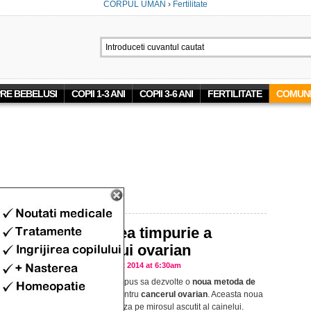
CORPUL UMAN
›
Fertilitate
RE BEBELUSI
COPII 1-3 ANI
COPII 3-6 ANI
FERTILITATE
COMUNI
‘MEDICI’
Depistarea timpurie a
cancerului ovarian
Publicat pe 22 Oct 2014 at 6:30am
Savantii si-au propus sa dezvolte o
noua metoda de
diagnosticare
pentru
cancerul ovarian
. Aceasta noua
metoda se bazeaza pe mirosul ascutit al cainelui.