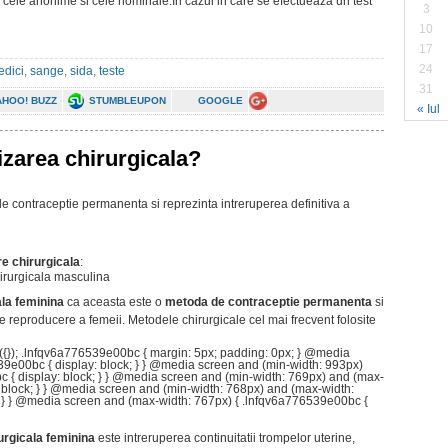
IV: cele anonime si cele nominale.In cazul in care se efectueaza un test
3
10
17
24
dici
,
sange
,
sida
,
teste
31
AHOO! BUZZ
STUMBLEUPON
GOOGLE
« Iul
izarea chirurgicala?
e contraceptie permanenta si reprezinta intreruperea definitiva a
re chirurgicala
:
chirurgicala masculina
ala feminina
ca aceasta este o
metoda de contraceptie permanenta
si
de reproducere a femeii. Metodele chirurgicale cel mai frecvent folosite
({}); .lnfqv6a776539e00bc { margin: 5px; padding: 0px; } @media
39e00bc { display: block; } } @media screen and (min-width: 993px)
 { display: block; } } @media screen and (min-width: 769px) and (max-
 block; } } @media screen and (min-width: 768px) and (max-width:
; } } @media screen and (max-width: 767px) { .lnfqv6a776539e00bc {
rurgicala feminina
este intreruperea continuitatii trompelor uterine,