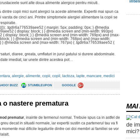
intel
crustaceele sunt alte doua alimente alergice pentru micuti.
 dintre copii mici sunt alergici la aceste alimente. Expertii mai spun ca
i varsta de cinci ani. Printre simptomele alergiei alimentare la copii se
respiratie.
({}); .tgdlr6a776539aee52 { margin: 5px; padding: 0px; } @media
39aee52 { display: block; } } @media screen and (min-width: 993px)
 { display: block; } } @media screen and (min-width: 769px) and (max-
 block; } } @media screen and (min-width: 768px) and (max-width:
; } } @media screen and (max-width: 767px) { .tgdlr6a776539aee52 {
saturi, diaree, greata, umflaturi in jurul gatului si durere abdominale.
date imediat, iar unele dintre acestea pot…
entara
,
alergie
,
alimente
,
copii
,
copil
,
lactoza
,
lapte
,
mancare
,
medici
AHOO! BUZZ
STUMBLEUPON
GOOGLE
 o nastere prematura
MAI 
n mod prematur
, inainte de termenul normal. Trebuie spus ca in astfel de
reu decat in situatii normale, iar expertii sustin ca partenerul tau va fi
de im
 momente mai dificile legaturile dintre cei doi membri ai familiei se vor
mici?
alalt.