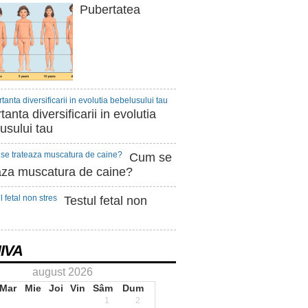
Pubertatea
anta diversificarii in evolutia
usului tau
Cum se
aza muscatura de caine?
Testul fetal non
IVA
august 2026
Mar
Mie
Joi
Vin
Sâm
Dum
1
2