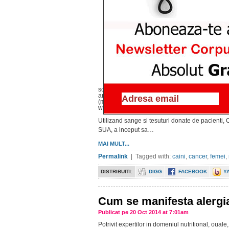
screen and (min-width: 993px) and (max-width
and (min-width: 769px) and (max-width: 992px
(min-width: 768px) and (max-width: 768px) { .
width: 767px) { .jmemd6a7765399b6ec { display:
Utilizand sange si tesuturi donate de pacienti, 
SUA, a inceput sa…
MAI MULT...
Permalink
| Tagged with:
caini
,
cancer
,
femei
,
DISTRIBUITI:
DIGG
FACEBOOK
Y
Cum se manifesta alergia
Publicat pe 20 Oct 2014 at 7:01am
Potrivit expertilor in domeniul nutritional, ouale