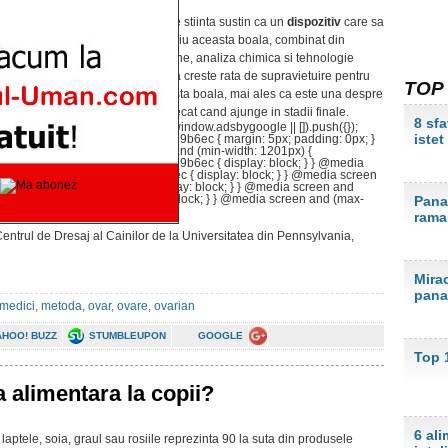
Astfel, oamenii de stiinta sustin ca un
dispozitiv
care sa
descopere timpuriu aceasta boala, combinat din
simturile unui caine, analiza chimica si tehnologie
moderna ar putea creste rata de supravietuire pentru
TOP
cei care au aceasta boala, mai ales ca este una despre
care nu se afla decat cand ajunge in stadii finale.
8 sfa
(adsbygoogle = window.adsbygoogle || []).push({});
istet
.jmemd6a7765399b6ec { margin: 5px; padding: 0px; }
@media screen and (min-width: 1201px) {
.jmemd6a7765399b6ec { display: block; } } @media
: 1200px) { .jmemd6a7765399b6ec { display: block; } } @media screen
) { .jmemd6a7765399b6ec { display: block; } } @media screen and
jmemd6a7765399b6ec { display: block; } } @media screen and (max-
Pana 
 block; } }
rama
Centrul de Dresaj al Cainilor de la Universitatea din Pennsylvania,
Mirac
pana
medici
,
metoda
,
ovar
,
ovare
,
ovarian
AHOO! BUZZ
STUMBLEUPON
GOOGLE
Top 
 alimentara la copii?
6 ali
, laptele, soia, graul sau rosiile reprezinta 90 la suta din produsele