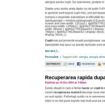
alergice pentru copii. De asemenea, pestele si 
Datele unui studiu arata faptul ca cel putin 5-8%
in general sunt expusi copii mici, unii pot depas
numara o respiratie suieratoare si dificultati de 
(adsbygoogle = window.adsbygoogle || []).push
screen and (min-width: 1201px) { .tgdlr6a7765
and (max-width: 1200px) { .tgdlr6a776539aee52
width: 992px) { .tgdlr6a776539aee52 { display:
768px) { .tgdlr6a776539aee52 { display: block
display: block; } }
Copiii
mai pot prezenta eruptii pruriginoase, var
Specialistii mai spun ca aceste semnale sunt re
MAI MULT...
Permalink
| Tagged with:
alergia
,
alergia alim
DISTRIBUITI:
DIGG
FACEBOOK
Y
Recuperarea rapida dupa
Publicat pe 14 Oct 2014 at 7:00am
Exista situatii in care o femei
naste
un
copil i
cazuri
recuperarea mamicii
decurge ceva mai g
un real sprijin. Psihologii sustin ca in asemenea
intari si va veti pune bazele mai mult unul pe cel