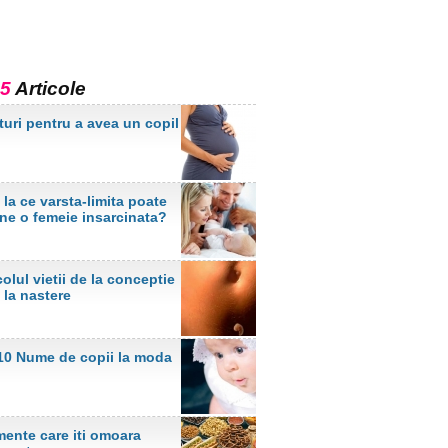
5
Articole
turi pentru a avea un copil
la ce varsta-limita poate
ne o femeie insarcinata?
olul vietii de la conceptie
 la nastere
10 Nume de copii la moda
mente care iti omoara