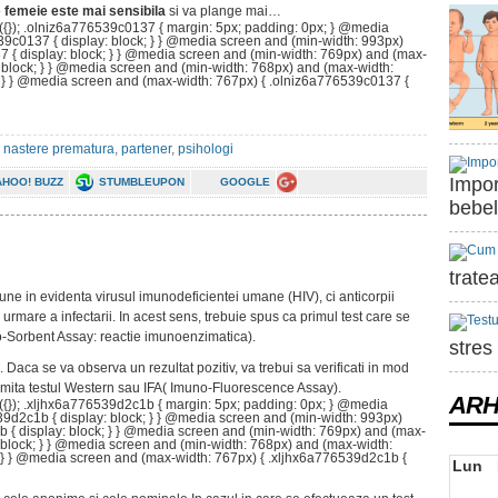
o
femeie este mai sensibila
si va plange mai…
({}); .olniz6a776539c0137 { margin: 5px; padding: 0px; } @media
39c0137 { display: block; } } @media screen and (min-width: 993px)
 { display: block; } } @media screen and (min-width: 769px) and (max-
 block; } } @media screen and (min-width: 768px) and (max-width:
; } } @media screen and (max-width: 767px) { .olniz6a776539c0137 {
,
nastere prematura
,
partener
,
psihologi
Import
AHOO! BUZZ
STUMBLEUPON
GOOGLE
bebel
trate
pune in evidenta virusul imunodeficientei umane (HIV), ci anticorpii
urmare a infectarii. In acest sens, trebuie spus ca primul test care se
-Sorbent Assay: reactie imunoenzimatica).
stres
. Daca se va observa un rezultat pozitiv, va trebui sa verificati in mod
umita testul Western sau IFA( Imuno-Fluorescence Assay).
ARH
({}); .xljhx6a776539d2c1b { margin: 5px; padding: 0px; } @media
39d2c1b { display: block; } } @media screen and (min-width: 993px)
 { display: block; } } @media screen and (min-width: 769px) and (max-
 block; } } @media screen and (min-width: 768px) and (max-width:
; } } @media screen and (max-width: 767px) { .xljhx6a776539d2c1b {
Lun