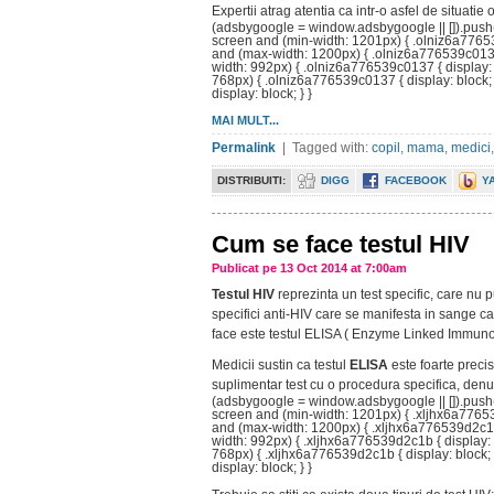
Expertii atrag atentia ca intr-o asfel de situatie 
(adsbygoogle = window.adsbygoogle || []).push
screen and (min-width: 1201px) { .olniz6a7765
and (max-width: 1200px) { .olniz6a776539c0137
width: 992px) { .olniz6a776539c0137 { display:
768px) { .olniz6a776539c0137 { display: block
display: block; } }
MAI MULT...
Permalink
| Tagged with:
copil
,
mama
,
medici
DISTRIBUITI:
DIGG
FACEBOOK
Y
Cum se face testul HIV
Publicat pe 13 Oct 2014 at 7:00am
Testul HIV
reprezinta un test specific, care nu 
specifici anti-HIV care se manifesta in sange ca 
face este testul ELISA ( Enzyme Linked Immuno
Medicii sustin ca testul
ELISA
este foarte precis
suplimentar test cu o procedura specifica, den
(adsbygoogle = window.adsbygoogle || []).push
screen and (min-width: 1201px) { .xljhx6a7765
and (max-width: 1200px) { .xljhx6a776539d2c1b
width: 992px) { .xljhx6a776539d2c1b { display:
768px) { .xljhx6a776539d2c1b { display: block
display: block; } }