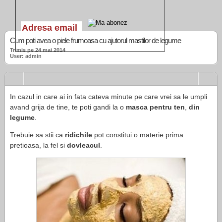
Cum poti avea o piele frumoasa cu ajutorul mastilor de legume
Trimis pe 24 mai 2014
User: admin
In cazul in care ai in fata cateva minute pe care vrei sa le umpli
avand grija de tine, te poti gandi la o
masca pentru ten
,
din
legume
.
Trebuie sa stii ca
ridichile
pot constitui o materie prima
pretioasa, la fel si
dovleacul
.