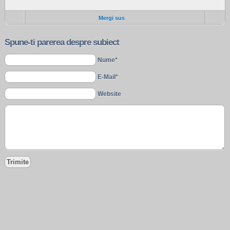
Mergi sus
Spune-ti parerea despre subiect
Nume*
E-Mail*
Website