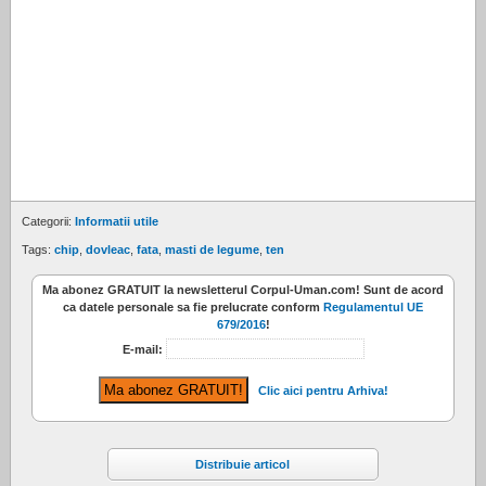
Categorii:
Informatii utile
Tags:
chip
,
dovleac
,
fata
,
masti de legume
,
ten
Ma abonez
GRATUIT
la newsletterul
Corpul-Uman.com
! Sunt de acord
ca datele personale sa fie prelucrate conform
Regulamentul UE
679/2016
!
E-mail:
Clic aici pentru Arhiva!
Distribuie articol