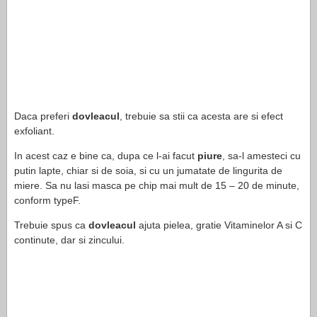
Daca preferi
dovleacul
, trebuie sa stii ca acesta are si efect
exfoliant.
In acest caz e bine ca, dupa ce l-ai facut
piure
, sa-l amesteci cu
putin lapte, chiar si de soia, si cu un jumatate de lingurita de
miere. Sa nu lasi masca pe chip mai mult de 15 – 20 de minute,
conform typeF.
Trebuie spus ca
dovleacul
ajuta pielea, gratie Vitaminelor A si C
continute, dar si zincului.