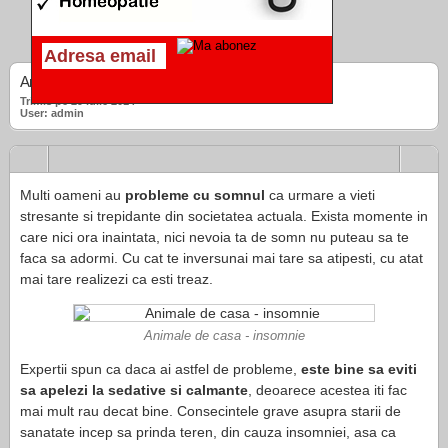
Animalele de companie pot cauza insomnie
Trimis pe 29 iulie 2014
User: admin
Multi oameni au
probleme cu somnul
ca urmare a vieti
stresante si trepidante din societatea actuala. Exista momente in
care nici ora inaintata, nici nevoia ta de somn nu puteau sa te
faca sa adormi. Cu cat te inversunai mai tare sa atipesti, cu atat
mai tare realizezi ca esti treaz.
Animale de casa - insomnie
Expertii spun ca daca ai astfel de probleme,
este bine sa eviti
sa apelezi la sedative si calmante
, deoarece acestea iti fac
mai mult rau decat bine. Consecintele grave asupra starii de
sanatate incep sa prinda teren, din cauza insomniei, asa ca