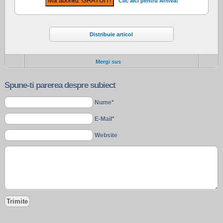
Clic aici pentru Arhiva!
Distribuie articol
Mergi sus
Spune-ti parerea despre subiect
Nume*
E-Mail*
Website