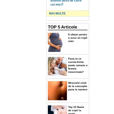
anumiti pesti de catre
cei mici?
MAI MULTE
TOP
5
Articole
8 sfaturi pentru
a avea un copil
istet
Pana la ce
varsta-limita
poate ramane o
femeie
insarcinata?
Miracolul vietii
de la conceptie
pana la nastere
Top 10 Nume
de copii la
moda