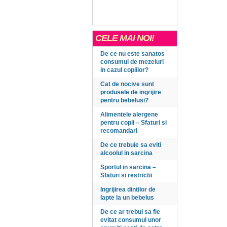
CELE MAI NOI!
De ce nu este sanatos
consumul de mezeluri
in cazul copiilor?
Cat de nocive sunt
produsele de ingrijire
pentru bebelusi?
Alimentele alergene
pentru copii – Sfaturi si
recomandari
De ce trebuie sa eviti
alcoolul in sarcina
Sportul in sarcina –
Sfaturi si restrictii
Ingrijirea dintilor de
lapte la un bebelus
De ce ar trebui sa fie
evitat consumul unor