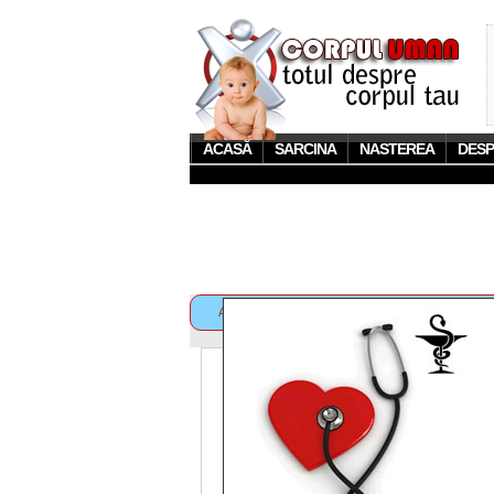
ACASĂ
SARCINA
NASTEREA
DESP
Acest site foloseste cookies. Prin navigarea pe acest
LINK-URI SPONSORIZATE
Articolul 
Simpto
Publicat in:
Sanatatea beb