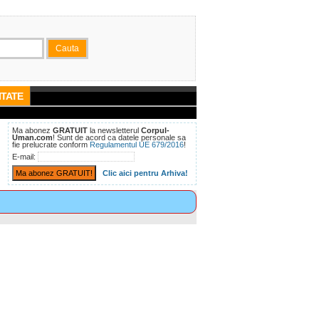
TATE
Ma abonez
GRATUIT
la newsletterul
Corpul-
Uman.com
! Sunt de acord ca datele personale sa
fie prelucrate conform
Regulamentul UE 679/2016
!
E-mail:
Clic aici pentru Arhiva!