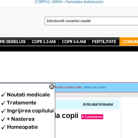
CORPUL UMAN
›
Sanatatea bebelusului
RE BEBELUSI
COPII 1-3 ANI
COPII 3-6 ANI
FERTILITATE
COMUNI
 site, va exprimati acordul asupra folosirii cookie-urilor.
Aflati mai multe...
Precedent
Articolul Urmator
mele ambliopiei la copii
0 Comments
elusului