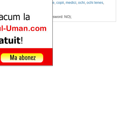
iune
,
ambliopia
,
ambliopie
,
ce este
,
copii
,
medici
,
ochi
,
ochi lenes
,
dere
ERROR LEVEL #000 !!
045:
for user ''@'localhost' (using password: NO);