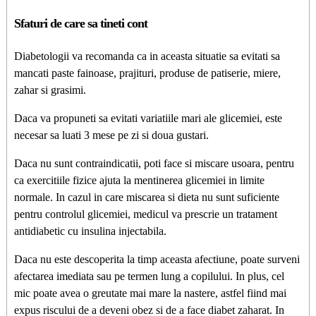
Sfaturi de care sa tineti cont
Diabetologii va recomanda ca in aceasta situatie sa evitati sa
mancati paste fainoase, prajituri, produse de patiserie, miere,
zahar si grasimi.
Daca va propuneti sa evitati variatiile mari ale glicemiei, este
necesar sa luati 3 mese pe zi si doua gustari.
Daca nu sunt contraindicatii, poti face si miscare usoara, pentru
ca exercitiile fizice ajuta la mentinerea glicemiei in limite
normale. In cazul in care miscarea si dieta nu sunt suficiente
pentru controlul glicemiei, medicul va prescrie un tratament
antidiabetic cu insulina injectabila.
Daca nu este descoperita la timp aceasta afectiune, poate surveni
afectarea imediata sau pe termen lung a copilului. In plus, cel
mic poate avea o greutate mai mare la nastere, astfel fiind mai
expus riscului de a deveni obez si de a face diabet zaharat. In