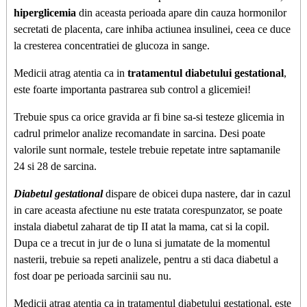
hiperglicemia
din aceasta perioada apare din cauza hormonilor
secretati de placenta, care inhiba actiunea insulinei, ceea ce duce
la cresterea concentratiei de glucoza in sange.
Medicii atrag atentia ca in
tratamentul diabetului gestational
,
este foarte importanta pastrarea sub control a glicemiei!
Trebuie spus ca orice gravida ar fi bine sa-si testeze glicemia in
cadrul primelor analize recomandate in sarcina. Desi poate
valorile sunt normale, testele trebuie repetate intre saptamanile
24 si 28 de sarcina.
Diabetul gestational
dispare de obicei dupa nastere, dar in cazul
in care aceasta afectiune nu este tratata corespunzator, se poate
instala diabetul zaharat de tip II atat la mama, cat si la copil.
Dupa ce a trecut in jur de o luna si jumatate de la momentul
nasterii, trebuie sa repeti analizele, pentru a sti daca diabetul a
fost doar pe perioada sarcinii sau nu.
Medicii atrag atentia ca in tratamentul diabetului gestational, este