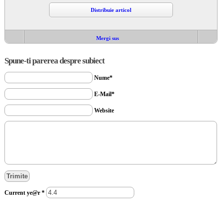
Distribuie articol
Mergi sus
Spune-ti parerea despre subiect
Nume*
E-Mail*
Website
Current ye@r
*