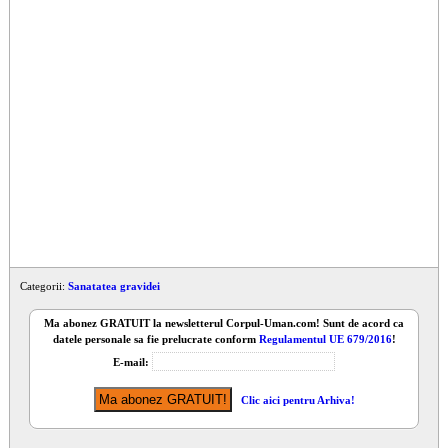
Categorii:
Sanatatea gravidei
Ma abonez
GRATUIT
la newsletterul
Corpul-Uman.com
! Sunt de acord ca
datele personale sa fie prelucrate conform
Regulamentul UE 679/2016
!
E-mail:
Clic aici pentru Arhiva!