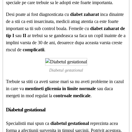
speciale pe care trebuie sa le adopti este foarte importanta.
Desi poate ai fost diagnosticata cu
diabet zaharat
inca dinainte
de a stii ca esti insarcinata, medicii atrag atentia ca este foarte
important sa tii sub control boala. Femeile cu
diabet zaharat de
tip I
sau
II
ar trebui sa se gandeasca sa faca un copil inainte de a
implini varsta de 30 de ani, deoarece dupa aceasta varsta creste
riscul de
complicatii
.
Diabetul gestational
Trebuie sa stiti ca aveti sanse mari sa nu aveti probleme in cazul
in care va
mentineti glicemia in limite normale
sau daca
mergeti in mod regulat la
controale medicale
.
Diabetul gestational
Specialistii mai spun ca
diabetul gestational
reprezinta acea
forma a afectiunii survenita in timpul sarcinii. Potrivit acestora,