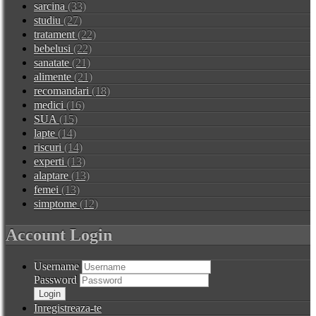
sarcina
(33)
studiu
(27)
tratament
(22)
bebelusi
(22)
sanatate
(21)
alimente
(21)
recomandari
(18)
medici
(16)
SUA
(15)
lapte
(14)
riscuri
(14)
experti
(13)
alaptare
(13)
femei
(13)
simptome
(12)
Account Login
Username
Password
Inregistreaza-te