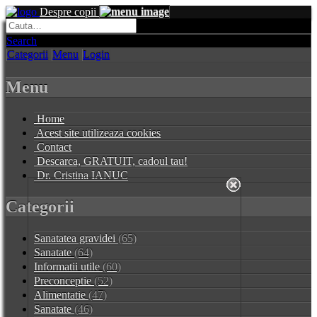
Despre copii
Search
Categorii
Menu
Login
Menu
Home
Acest site utilizeaza cookies
Contact
Descarca, GRATUIT, cadoul tau!
Dr. Cristina IANUC
Categorii
Sanatatea gravidei
(65)
Sanatate
(64)
Informatii utile
(60)
Preconceptie
(52)
Alimentatie
(47)
Sanatate
(46)