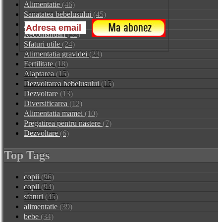
Alimentatie
(46)
Sanatatea bebelusului
(45)
Recomandari
(37)
Recomandari
(33)
Sfaturi utile
(24)
Alimentatia gravidei
(23)
Fertilitate
(18)
Alaptarea
(15)
Dezvoltarea bebelusului
(15)
Dezvoltare
(13)
Diversificarea
(12)
Alimentatia mamei
(10)
Pregatirea pentru nastere
(7)
Dezvoltare
(6)
Top Tags
copii
(96)
copil
(94)
sfaturi
(45)
alimentatie
(39)
bebe
(34)