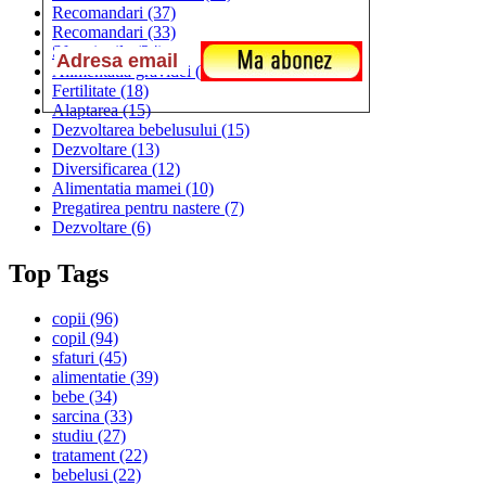
Recomandari
(37)
Recomandari
(33)
Sfaturi utile
(24)
Alimentatia gravidei
(23)
Fertilitate
(18)
Alaptarea
(15)
Dezvoltarea bebelusului
(15)
Dezvoltare
(13)
Diversificarea
(12)
Alimentatia mamei
(10)
Pregatirea pentru nastere
(7)
Dezvoltare
(6)
Top Tags
copii
(96)
copil
(94)
sfaturi
(45)
alimentatie
(39)
bebe
(34)
sarcina
(33)
studiu
(27)
tratament
(22)
bebelusi
(22)