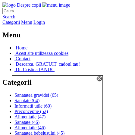
Despre copii
Search
Categorii
Menu
Login
Menu
Home
Acest site utilizeaza cookies
Contact
Descarca, GRATUIT, cadoul tau!
Dr. Cristina IANUC
Categorii
Sanatatea gravidei
(65)
Sanatate
(64)
Informatii utile
(60)
Preconceptie
(52)
Alimentatie
(47)
Sanatate
(46)
Alimentatie
(46)
Sanatatea bebelusului
(45)