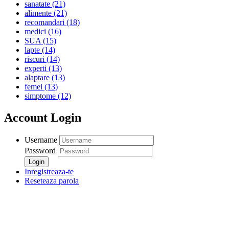
sanatate
(21)
alimente
(21)
recomandari
(18)
medici
(16)
SUA
(15)
lapte
(14)
riscuri
(14)
experti
(13)
alaptare
(13)
femei
(13)
simptome
(12)
Account Login
Username
Password
Inregistreaza-te
Reseteaza parola