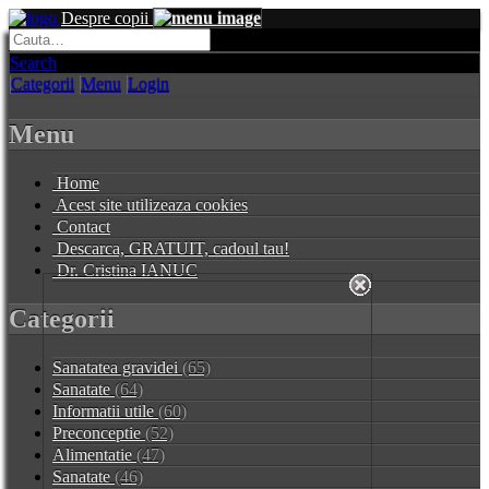
Despre copii
Search
Categorii
Menu
Login
Menu
Home
Acest site utilizeaza cookies
Contact
Descarca, GRATUIT, cadoul tau!
Dr. Cristina IANUC
Categorii
Sanatatea gravidei
(65)
Sanatate
(64)
Informatii utile
(60)
Preconceptie
(52)
Alimentatie
(47)
Sanatate
(46)