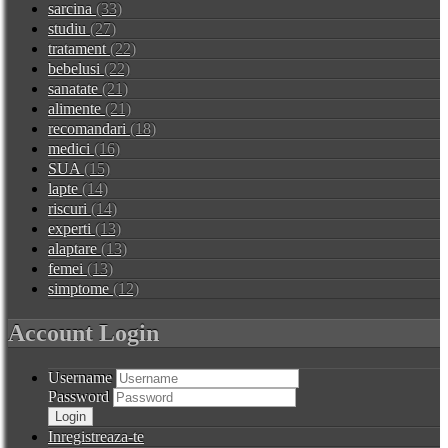
sarcina
(33)
studiu
(27)
tratament
(22)
bebelusi
(22)
sanatate
(21)
alimente
(21)
recomandari
(18)
medici
(16)
SUA
(15)
lapte
(14)
riscuri
(14)
experti
(13)
alaptare
(13)
femei
(13)
simptome
(12)
Account Login
Username
Password
Inregistreaza-te