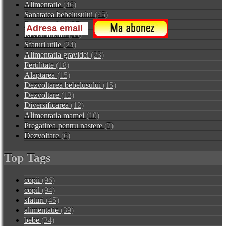
Alimentatie
(46)
Sanatatea bebelusului
(45)
Recomandari
(37)
Recomandari
(33)
Sfaturi utile
(24)
Alimentatia gravidei
(23)
Fertilitate
(18)
Alaptarea
(15)
Dezvoltarea bebelusului
(15)
Dezvoltare
(13)
Diversificarea
(12)
Alimentatia mamei
(10)
Pregatirea pentru nastere
(7)
Dezvoltare
(6)
Top Tags
copii
(96)
copil
(94)
sfaturi
(45)
alimentatie
(39)
bebe
(34)